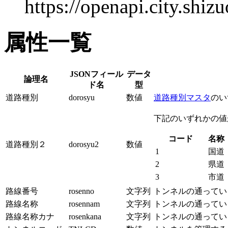
https://openapi.city.shiz
属性一覧
JSONフィール
データ
論理名
ド名
型
道路種別
dorosyu
数値
道路種別マスタ
のい
下記のいずれかの値
コード
名称
道路種別２
dorosyu2
数値
1
国道
2
県道
3
市道
路線番号
rosenno
文字列
トンネルの通ってい
路線名称
rosennam
文字列
トンネルの通ってい
路線名称カナ
rosenkana
文字列
トンネルの通ってい